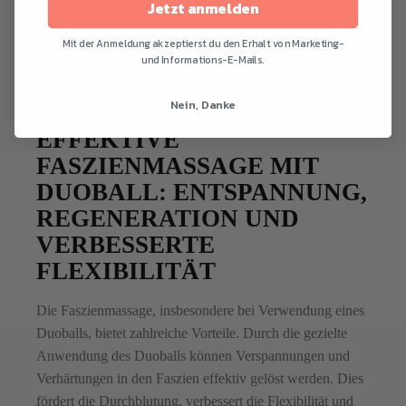
Jetzt anmelden
Mit der Anmeldung akzeptierst du den Erhalt von Marketing-
und Informations-E-Mails.
Nein, Danke
EFFEKTIVE
FASZIENMASSAGE MIT
DUOBALL: ENTSPANNUNG,
REGENERATION UND
VERBESSERTE
FLEXIBILITÄT
Die Faszienmassage, insbesondere bei Verwendung eines
Duoballs, bietet zahlreiche Vorteile. Durch die gezielte
Anwendung des Duoballs können Verspannungen und
Verhärtungen in den Faszien effektiv gelöst werden. Dies
fördert die Durchblutung, verbessert die Flexibilität und