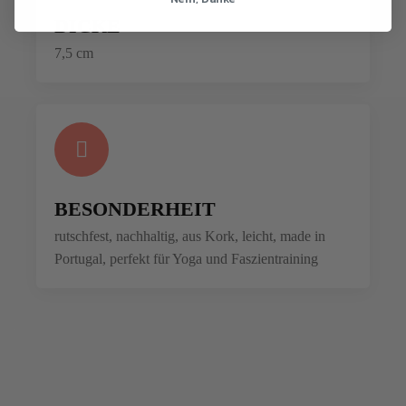
DICKE
7,5 cm
BESONDERHEIT
rutschfest, nachhaltig, aus Kork, leicht, made in
Portugal, perfekt für Yoga und Faszientraining