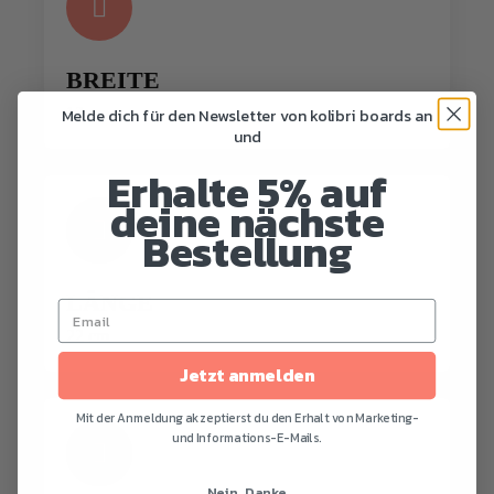
BREITE
Melde dich für den Newsletter von kolibri boards an
12 cm
und
Erhalte 5% auf
deine nächste
Bestellung
LÄNGE
22 cm
Jetzt anmelden
Mit der Anmeldung akzeptierst du den Erhalt von Marketing-
und Informations-E-Mails.
Nein, Danke